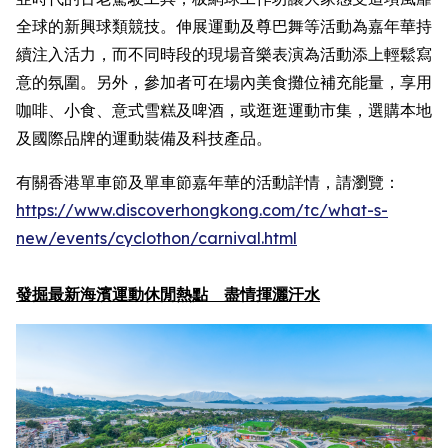
全球的新興球類競技。伸展運動及尊巴舞等活動為嘉年華持
續注入活力，而不同時段的現場音樂表演為活動添上輕鬆寫
意的氛圍。另外，參加者可在場內美食攤位補充能量，享用
咖啡、小食、意式雪糕及啤酒，或逛逛運動市集，選購本地
及國際品牌的運動裝備及科技產品。
有關香港單車節及單車節嘉年華的活動詳情，請瀏覽：
https://www.discoverhongkong.com/
tc
/what-s-
new/events/cyclothon/carnival.html
發掘最新海濱運動休閒熱點 盡情揮灑汗水