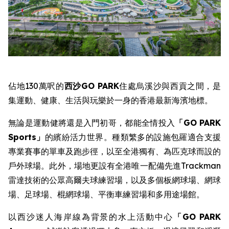
佔地130萬呎的
西沙
GO PARK
住處烏溪沙與西貢之間，是
集運動、健康、生活與玩樂於一身的香港最新海濱地標。
無論是運動健將還是入門初哥，都能全情投入
「
GO PARK
Sports
」
的繽紛活力世界。種類繁多的設施包羅適合支援
專業賽事的單車及跑步徑，以至全港獨有、為匹克球而設的
戶外球場。此外，場地更設有全港唯一配備先進Trackman
雷達技術的公眾高爾夫球練習場，以及多個板網球場、網球
場、足球場、棍網球場、平衡車練習場和多用途場館。
以西沙迷人海岸線為背景的水上活動中心
「
GO PARK