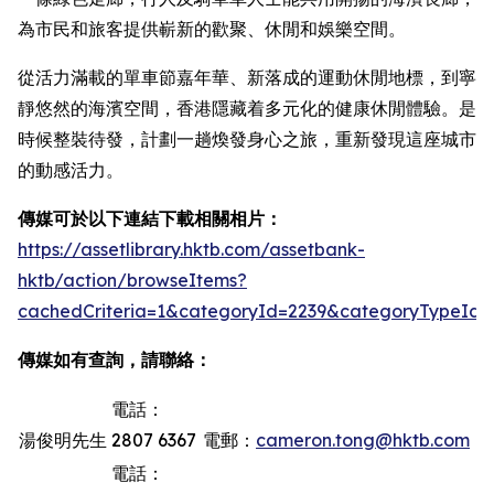
為市民和旅客提供嶄新的歡聚、休閒和娛樂空間。
從活力滿載的單車節嘉年華、新落成的運動休閒地標，到寧
靜悠然的海濱空間，香港隱藏着多元化的健康休閒體驗。是
時候整裝待發，計劃一趟煥發身心之旅，重新發現這座城市
的動感活力。
傳媒可於以下連結下載相關相片：
https://assetlibrary.hktb.com/assetbank-
hktb/action/browseItems?
cachedCriteria=1&categoryId=2239&categoryTypeId=
傳媒如有查詢，請聯絡：
電話：
湯俊明先生
2807 6367
電郵：
cameron.tong@hktb.com
電話：