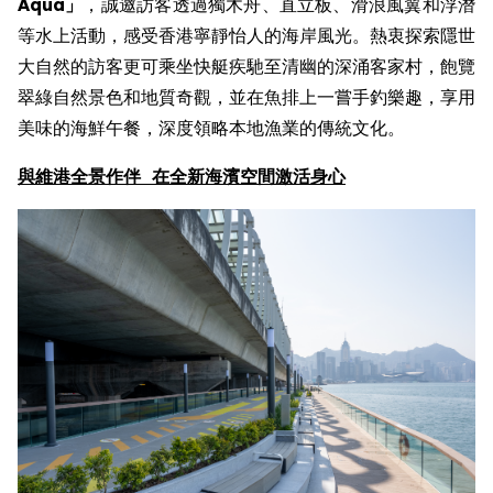
Aqua
」
，誠邀訪客透過獨木舟、直立板、滑浪風翼和浮潛
等水上活動，感受香港寧靜怡人的海岸風光。熱衷探索隱世
大自然的訪客更可乘坐快艇疾馳至清幽的深涌客家村，飽覽
翠綠自然景色和地質奇觀，並在魚排上一嘗手釣樂趣，享用
美味的海鮮午餐，深度領略本地漁業的傳統文化。
與
維港全景作伴
在
全新
海濱空間激活身心