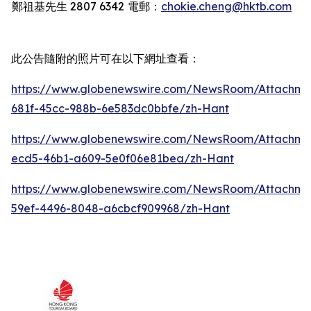
鄭祖基先生
2807 6342
電郵：
chokie.cheng@hktb.com
此公告隨附的照片可在以下網址查看：
https://www.globenewswire.com/NewsRoom/Attachm
681f-45cc-988b-6e583dc0bbfe/zh-Hant
https://www.globenewswire.com/NewsRoom/Attachm
ecd5-46b1-a609-5e0f06e81bea/zh-Hant
https://www.globenewswire.com/NewsRoom/Attachm
59ef-4496-8048-a6cbcf909968/zh-Hant