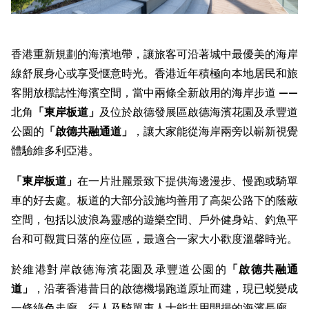
香港重新規劃的海濱地帶，讓旅客可沿著城中最優美的海岸
線舒展身心或享受惬意時光。香港近年積極向本地居民和旅
客開放標誌性海濱空間，當中兩條全新啟用的海岸步道 ——
北角
「東岸板道」
及位於啟德發展區啟德海濱花園及承豐道
公園的
「
啟德共融通道
」
，讓大家能從海岸兩旁以嶄新視覺
體驗維多利亞港。
「東岸板道」
在一片壯麗景致下提供海邊漫步、慢跑或騎單
車的好去處。板道的大部分設施均善用了高架公路下的蔭蔽
空間，包括以波浪為靈感的遊樂空間、戶外健身站、釣魚平
台和可觀賞日落的座位區，最適合一家大小歡度溫馨時光。
於維港對岸啟德海濱花園及承豐道公園的
「
啟德共融通
道
」
，沿著香港昔日的啟德機場跑道原址而建，現已蜕變成
一條綠色走廊，行人及騎單車人士能共用開揚的海濱長廊，