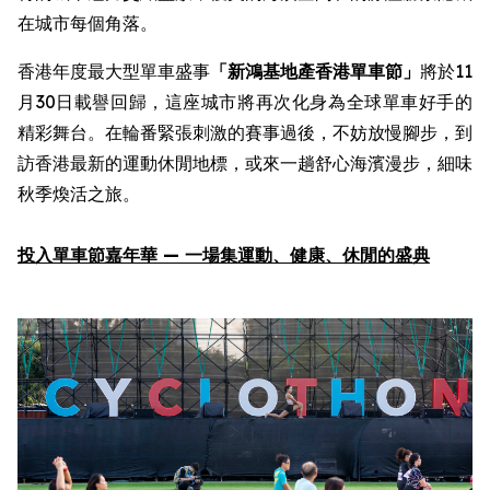
在城市每個角落。
香港年度最大型單車盛事
「新鴻基地產
香港單車節
」
將於11
月30日載譽回歸，這座城市將再次化身為全球單車好手的
精彩舞台。在輪番緊張刺激的賽事過後，不妨放慢腳步，到
訪香港最新的運動休閒地標，或來一趟舒心海濱漫步，細味
秋季煥活之旅。
投入
單車節嘉年華
—
一場集
運動
、健康、休閒
的
盛
典