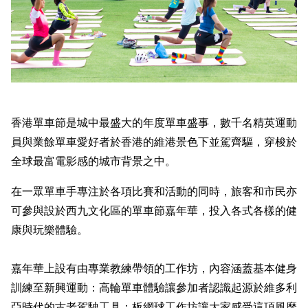
香港單車節是城中最盛大的年度單車盛事，數千名精英運動
員與業餘單車愛好者於香港的維港景色下並駕齊驅，穿梭於
全球最富電影感的城市背景之中。
在一眾單車手專注於各項比賽和活動的同時，旅客和市民亦
可參與設於西九文化區的單車節嘉年華，投入各式各樣的健
康與玩樂體驗。
嘉年華上設有由專業教練帶領的工作坊，內容涵蓋基本健身
訓練至新興運動：高輪單車體驗讓參加者認識起源於維多利
亞時代的古老駕駛工具；板網球工作坊讓大家感受這項風靡