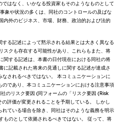
のではなく、いかなる投資家もそのようなものとして
の事象や状況の多くは、同社のコントロールの及ばな
国内外のビジネス、市場、財務、政治的および法的
関する記述によって黙示される結果とは大きく異なる
リスクも存在する可能性があり、これらもまた、将
に関する記述は、本書の日付現在における同社の将
書に記載された将来の見通しに関する記述が達成さ
なされるべきではない。 本コミュニケーションに
ものであり、本コミュニケーションにおける注意事項
同社のリスク要因 (同フォームの「リスク要因 (Risk
、その評価が変更されることを予期している。 しかし
られている場合を除き、同社はそのような義務を明示
すものとして依拠されるべきではない。 従って、将