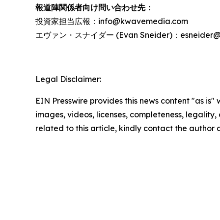
報道陣関係者向け問い合わせ先：
投資家担当広報：info@kwavemedia.com
エヴァン・スナイダー (Evan Sneider)：esneider@re
Legal Disclaimer:
EIN Presswire provides this news content "as is" 
images, videos, licenses, completeness, legality, o
related to this article, kindly contact the author