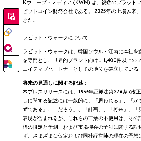
Kウェーブ・メディア (KWM) は、複数のプラ
ビットコイン財務会社である。 2025年の上場以
きた。
ラビット・ウォークについて
ラビット・ウォークは、韓国ソウル・江南に本社を置
を専門とし、世界的ブランド向けに1,400件以上
エイティブパートナーとしての地位を確立している
将来の見通しに関する記述：
本プレスリリースには、1933年証券法第27A条 (改
しに関する記述には一般的に、「思われる」、「か
ずである」、「だろう」、「計画」、「将来」、「
表現が含まれるが、これらの言葉の不使用は、その
標の推定と予測、および市場機会の予測に関する記
ず、さまざまな仮定および同社経営陣の現在の予想