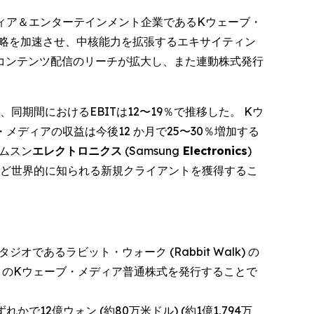
る上場メディア＆エンターテインメント企業であるKウェーブ・
社の成長戦略を加速させ、中核能力を拡張するエキサイティン
コンテンツ配信のリーチが拡大し、また連動株式発行
2％、同期間におけるEBITは12〜19％で推移した。 Kウ
ブ・メディアの収益は今後12 か月で25〜30％増加する
サムスン
エレクトロニクス
(Samsung
Electronics
)
ど世界的に知られる新規クライアントを獲得するこ
あるラビット・ウォーク (Rabbit Walk) の
万円) のKウェーブ・メディア普通株式を発行することで
かで12億ウォン (約80万米ドル) (約1億1,794万