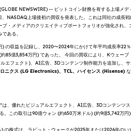
025 (GLOBE NEWSWIRE) -- ビットコイン財務を有す
 KWM) は本日、NASDAQ上場後初の買収を発表した。これは同
ェーブ・メディアのクリエイティブポートフォリオが強化され、
みである。
89万円) の収益を記録し、2020〜2024年にかけて年平均成長率2
(約85億3,854万円) であった。 今回の買収により、Kウェー
アルエフェクト)、AI広告、3Dコンテンツ制作能力を追加し、
ニクス (LG Electronics)、TCL、ハイセンス (Hisense)
な
、優れたビジュアルエフェクト、AI広告、3Dコンテンツスタジオで
この取引は90億ウォン (約650万米ドル) (約9億5,742
ル) の株式は、ラビット・ウォークが2025年または2026年のいずれ