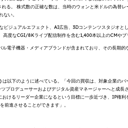
される。 株式数の正確な数は、当時のウォンと米ドルの為替レ
れない。
ビジュアルエフェクト、AI広告、3Dコンテンツスタジオとして高
高度なCGI/8Kライブ配信制作を含む1,400本以上のCMや
バル電子機器・メディアブランドが含まれており、その長期的
 Kim) は以下のように述べている。「今回の買収は、対象企業
ンツプロデューサーおよびデジタル資産マネージャーへと成長
域におけるリーダー企業になるという目標に一歩近づき、IP権
ンを前進させることができます」。