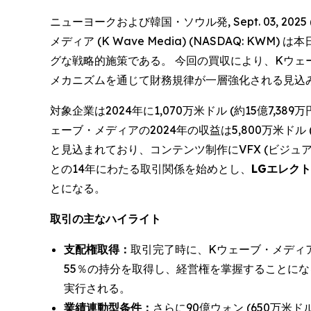
ニューヨークおよび韓国・ソウル発, Sept. 03, 2
メディア (K Wave Media) (NASDAQ:
グな戦略的施策である。 今回の買収により、Kウ
メカニズムを通じて財務規律が一層強化される見込
対象企業は2024年に1,070万米ドル (約15億7,3
ェーブ・メディアの2024年の収益は5,800万米ドル 
と見込まれており、コンテンツ制作にVFX (ビジュ
との14年にわたる取引関係を始めとし、
LGエレクトロ
とになる。
取引の主なハイライト
支配権取得：
取引完了時に、Kウェーブ・メディアは
55％の持分を取得し、経営権を掌握することになる。
実行される。
業績連動型条件：
さらに90億ウォン (650万米ド