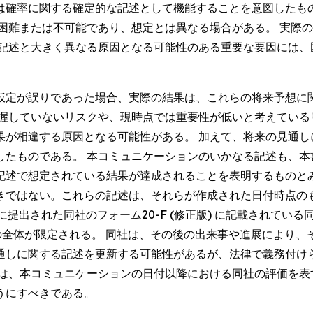
は確率に関する確定的な記述として機能することを意図したも
が困難または不可能であり、想定とは異なる場合がある。 実際
る記述と大きく異なる原因となる可能性のある重要な要因には、
仮定が誤りであった場合、実際の結果は、これらの将来予想に
把握していないリスクや、現時点では重要性が低いと考えている
果が相違する原因となる可能性がある。 加えて、将来の見通し
したものである。 本コミュニケーションのいかなる記述も、本
記述で想定されている結果が達成されることを表明するものとみ
きではない。これらの記述は、それらが作成された日付時点の
) に提出された同社のフォーム20-F (修正版) に記載されている
してその全体が限定される。 同社は、その後の出来事や進展により
通しに関する記述を更新する可能性があるが、法律で義務付け
述は、本コミュニケーションの日付以降における同社の評価を表
うにすべきである。