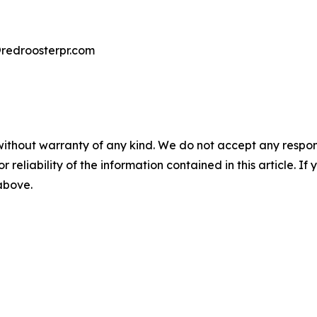
droosterpr.com
without warranty of any kind. We do not accept any responsib
r reliability of the information contained in this article. I
 above.