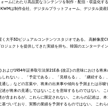
ットフォームにわたり高品質なコンテンツを制作・配信・収益化
来、KWMは制作会社、デジタルプラットフォーム、デジタル資
く大手3Dビジュアルコンテンツスタジオである。 高解像度C
のプロジェクトを提供してきた実績を持ち、韓国のエンターテイ
。
正) および1934年証券取引法第21E条 (改正) の意味におけ
もしれない」、「予定である」、「見積もる」、「継続する」
見通し」などの言葉や、将来の出来事や傾向を予測または示唆
記述が将来の見通しではないことを意味するものではない。 こ
述が含まれるが、これらに限定されない。 これらの記述は、本
に基づいており、実際の業績を予測するものではない。 これら